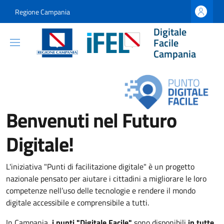
Salta al contenuto principale
Skip to footer content
Regione Campania
Digitale
Facile
Campania
Benvenuti nel Futuro
Digitale!
L'iniziativa "Punti di facilitazione digitale" è un progetto
nazionale pensato per aiutare i cittadini a migliorare le loro
competenze nell’uso delle tecnologie e rendere il mondo
digitale accessibile e comprensibile a tutti.
In Campania,
i punti "Digitale Facile"
sono disponibili
in tutte